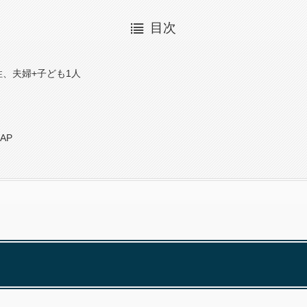
目次
ミ
性、夫婦+子ども1人
AP