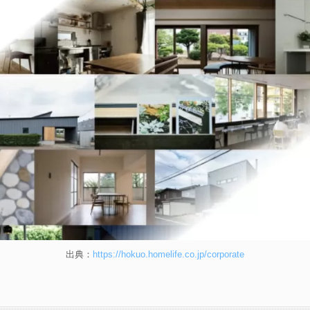
出典：
https://hokuo.homelife.co.jp/corporate