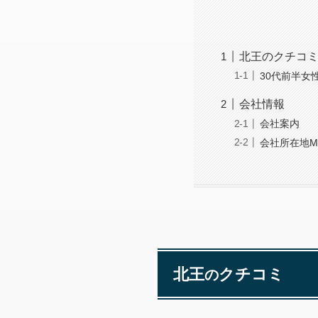
北王のクチコ
30代前半女
会社情報
会社案内
会社所在地M
北王
クチコミ
の