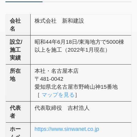
会社
株式会社 新和建設
名
設立/
昭和44年6月18日/東海地方で5000棟
施工
以上を施工（2022年1月現在）
実績
所在
本社・名古屋本店
地
〒481-0042
愛知県北名古屋市野崎山神15番地
［
マップを見る
］
代表
代表取締役 吉村浩人
者
ホー
https://www.sinwanet.co.jp