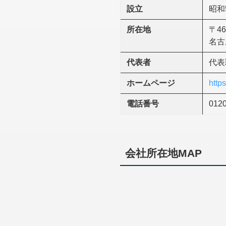
設立
昭和
所在地
〒46
名古
代表者
代表
ホームページ
http
電話番号
0120
会社所在地MAP