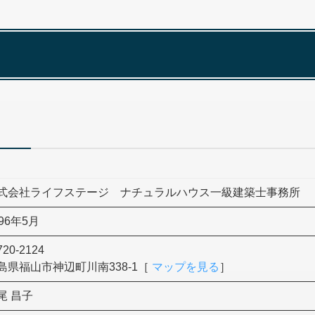
式会社ライフステージ ナチュラルハウス⼀級建築⼠事務所
996年5月
20-2124
島県福⼭市神辺町川南338-1［
マップを見る
］
尾 昌⼦