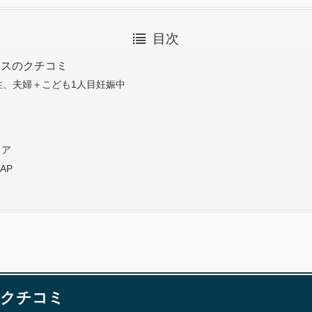
目次
ウスのクチコミ
性、夫婦＋こども1人目妊娠中
リア
AP
クチコミ
の